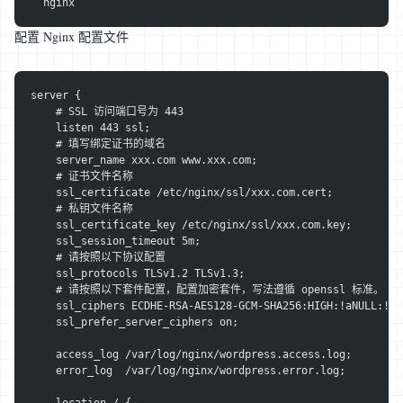
  nginx
配置 Nginx 配置文件
server {
    # SSL 访问端口号为 443
    listen 443 ssl;
    # 填写绑定证书的域名
    server_name xxx.com www.xxx.com;
    # 证书文件名称
    ssl_certificate /etc/nginx/ssl/xxx.com.cert;
    # 私钥文件名称
    ssl_certificate_key /etc/nginx/ssl/xxx.com.key;
    ssl_session_timeout 5m;
    # 请按照以下协议配置
    ssl_protocols TLSv1.2 TLSv1.3;
    # 请按照以下套件配置，配置加密套件，写法遵循 openssl 标准。
    ssl_ciphers ECDHE-RSA-AES128-GCM-SHA256:HIGH:!aNULL:!MD
    ssl_prefer_server_ciphers on;
    access_log /var/log/nginx/wordpress.access.log;
    error_log  /var/log/nginx/wordpress.error.log;
    location / {