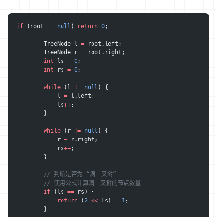
if
 (root 
==
 null
) 
return
 0
;
        TreeNode l 
=
 root.left;
        TreeNode r 
=
 root.right;
        int
 ls 
=
 0
;
        int
 rs 
=
 0
;
        while
 (l 
!=
 null
) {
            l 
=
 l.left;
            ls
++
;
        }
        while
 (r 
!=
 null
) {
            r 
=
 r.right;
            rs
++
;
        }
        // 判断是否为 “满二叉树”
        // 使用公式计算满二叉树的节点数量
        if
 (ls 
==
 rs) {
            return
 (
2
 <<
 ls) 
-
 1
;
        }