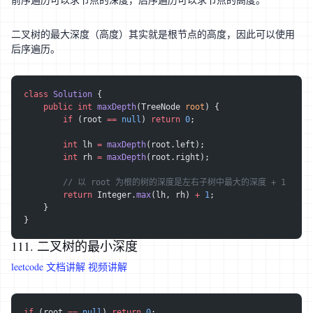
二叉树的最大深度（高度）其实就是根节点的高度，因此可以使用
后序遍历。
class
 Solution
 {
    public
 int
 maxDepth
(TreeNode 
root
) {
        if
 (root 
==
 null
) 
return
 0
;
        int
 lh 
=
 maxDepth
(root.left);
        int
 rh 
=
 maxDepth
(root.right);
        // 以 root 为根的树的深度是左右子树中最大的深度 + 1
        return
 Integer.
max
(lh, rh) 
+
 1
;
    }
}
111. 二叉树的最小深度
leetcode
文档讲解
视频讲解
if
 (root 
==
 null
) 
return
 0
;