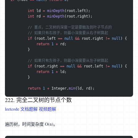
        int
 ld 
=
 minDepth
(root.left);
        int
 rd 
=
 minDepth
(root.right);
        // 重点，二叉树的深度一定是要触及到叶子节点的
        // 如果只有右孩子，则最小深度要从右子树算起
        if
 (root.left 
==
 null
 &&
 root.right 
!=
 null
) {
            return
 1
 +
 rd;
        }
        // 如果只有左孩子，则最小深度要从左子树算起
        if
 (root.right 
==
 null
 &&
 root.left 
!=
 null
) {
            return
 1
 +
 ld;
        }
        return
 1
 +
 Integer.
min
(ld, rd);
222. 完全二叉树的节点个数
leetcode
文档题解
视频题解
遍历树，时间复杂度 O(n)。