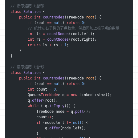
// 后序遍历（递归）
class
 Solution
 {
    public
 int
 countNodes
(TreeNode 
root
) {
        if
 (root 
==
 null
) 
return
 0
;
        // 统计左右子树的节点数量，然后再加上根节点的数量
        int
 ls 
=
 countNodes
(root.left);
        int
 rs 
=
 countNodes
(root.right);
        return
 ls 
+
 rs 
+
 1
;
    }
}
// 层序遍历（迭代）
class
 Solution
 {
    public
 int
 countNodes
(TreeNode 
root
) {
        if
 (root 
==
 null
) 
return
 0
;
        int
 count 
=
 0
;
        Queue<
TreeNode
> q 
=
 new
 LinkedList<>();
        q.
offer
(root);
        while
 (
!
q.
isEmpty
()) {
            TreeNode node 
=
 q.
poll
();
            count
++
;
            if
 (node.left 
!=
 null
) {
                q.
offer
(node.left);
            }